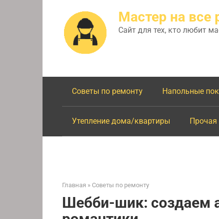
Перейти
Мастер на все 
к
контенту
Сайт для тех, кто любит м
Советы по ремонту
Напольные по
Утепление дома/квартиры
Прочая
Главная
»
Советы по ремонту
Шебби-шик: создаем 
романтики