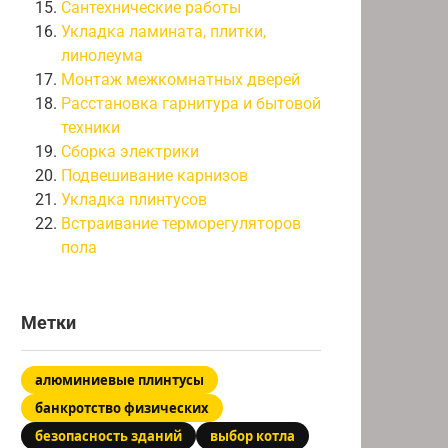
Сантехнические работы
Укладка ламината, плитки,
линолеума
Монтаж межкомнатных дверей
Расстановка гарнитура и бытовой
техники
Сборка электрики
Подвешивание карнизов
Укладка плинтусов
Встраивание терморегуляторов
пола
Метки
алюминиевые плинтусы
банкротство физических
безопасность зданий
выбор котла