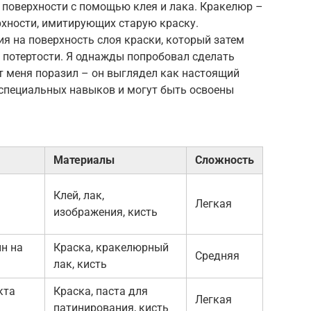
 поверхности с помощью клея и лака. Кракелюр –
рхности, имитирующих старую краску.
ия на поверхность слоя краски, который затем
 потертости. Я однажды попробовал сделать
ат меня поразил – он выглядел как настоящий
 специальных навыков и могут быть освоены
Материалы
Сложность
Клей, лак,
а
Легкая
изображения, кисть
н на
Краска, кракелюрный
Средняя
лак, кисть
кта
Краска, паста для
Легкая
патинирования, кисть