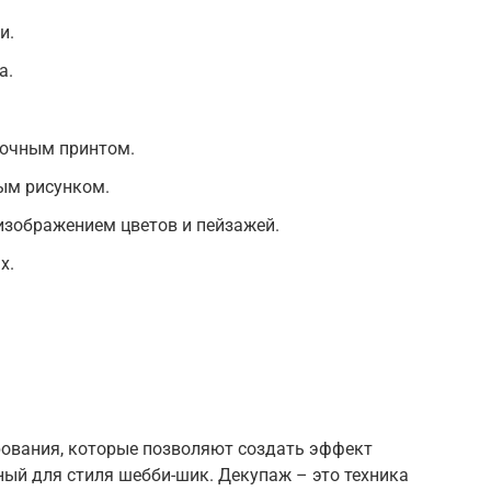
и.
а.
точным принтом.
ым рисунком.
изображением цветов и пейзажей.
х.
рования, которые позволяют создать эффект
рный для стиля шебби-шик. Декупаж – это техника