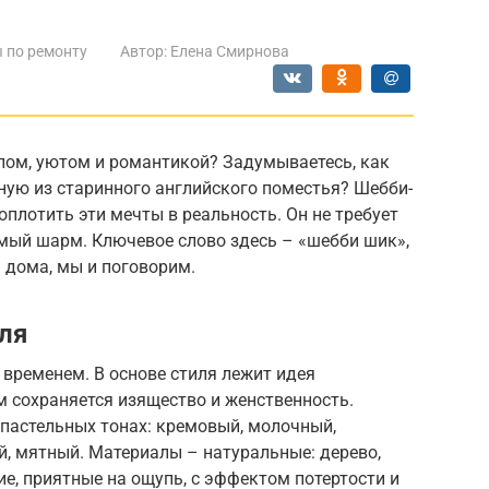
 по ремонту
Автор:
Елена Смирнова
лом, уютом и романтикой? Задумываетесь, как
ную из старинного английского поместья? Шебби-
оплотить эти мечты в реальность. Он не требует
имый шарм. Ключевое слово здесь – «шебби шик»,
я дома, мы и поговорим.
ля
с временем. В основе стиля лежит идея
ом сохраняется изящество и женственность.
 пастельных тонах: кремовый, молочный,
, мятный. Материалы – натуральные: дерево,
ие, приятные на ощупь, с эффектом потертости и