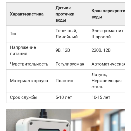
Датчик
Кран перекрытия
Характеристика
протечки
воды
воды
Точечный,
Электромагнитный
Тип
Линейный
Шаровой
Напряжение
9В, 12В
220В, 12В
питания
Чувствительность
Регулируемая
Автоматическая
Латунь,
Материал корпуса
Пластик
Нержавеющая
сталь
Срок службы
5-10 лет
10-15 лет