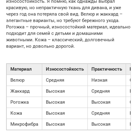
износостойкость. Я помню, как однажды выбрал
красивую, но непрактичную ткань для дивана, и уже
через год она потеряла свой вид. Велюр и жаккард –
элегантные варианты, но требуют бережного ухода.
Рогожка – прочный, износостойкий материал, идеально
подходит для семей с детьми и домашними
животными. Кожа – классический, долговечный
вариант, но довольно дорогой.
Материал
Износостойкость
Практичность
Це
Велюр
Средняя
Низкая
Ср
Жаккард
Высокая
Средняя
Вы
Рогожка
Высокая
Высокая
Ср
Кожа
Высокая
Средняя
Вы
Микрофибра
Высокая
Высокая
Ни