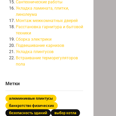
Сантехнические работы
Укладка ламината, плитки,
линолеума
Монтаж межкомнатных дверей
Расстановка гарнитура и бытовой
техники
Сборка электрики
Подвешивание карнизов
Укладка плинтусов
Встраивание терморегуляторов
пола
Метки
алюминиевые плинтусы
банкротство физических
безопасность зданий
выбор котла