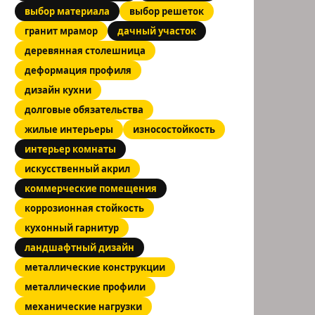
выбор материала
выбор решеток
гранит мрамор
дачный участок
деревянная столешница
деформация профиля
дизайн кухни
долговые обязательства
жилые интерьеры
износостойкость
интерьер комнаты
искусственный акрил
коммерческие помещения
коррозионная стойкость
кухонный гарнитур
ландшафтный дизайн
металлические конструкции
металлические профили
механические нагрузки