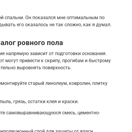
ей спальни. Он показался мне оптимальным по
ывать его оказалось не так сложно, как я думал.
алог ровного пола
ия напрямую зависит от подготовки основания.
т могут привести к скрипу, прогибам и быстрому
ательно выровнять поверхность.
емонтируйте старый линолеум, ковролин, плитку
пыль, грязь, остатки клея и краски.
йте самовыравнивающуюся смесь, цементно-
оизоляционный слой для защиты от влаги.