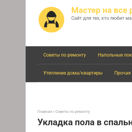
Перейти
Мастер на все 
к
контенту
Сайт для тех, кто любит м
Советы по ремонту
Напольные по
Утепление дома/квартиры
Прочая
Главная
»
Советы по ремонту
Укладка пола в спаль