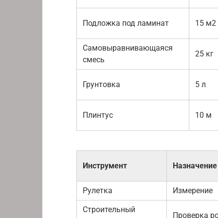
Подложка под ламинат
15 м2
Самовыравнивающаяся
25 кг
смесь
Грунтовка
5 л
Плинтус
10 м
Инструмент
Назначение
Рулетка
Измерение
Строительный
Проверка р