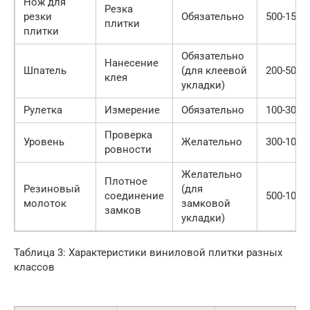
Нож для
Резка
резки
Обязательно
500-1500
плитки
плитки
Обязательно
Нанесение
Шпатель
(для клеевой
200-500 
клея
укладки)
Рулетка
Измерение
Обязательно
100-300 
Проверка
Уровень
Желательно
300-1000
ровности
Желательно
Плотное
Резиновый
(для
соединение
500-1000
молоток
замковой
замков
укладки)
Таблица 3: Характеристики виниловой плитки разных
классов