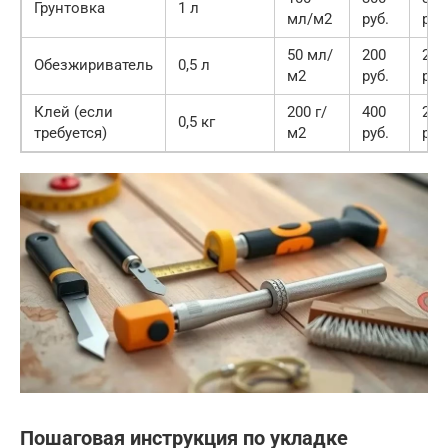
Грунтовка
1 л
мл/м2
руб.
руб
50 мл/
200
200
Обезжириватель
0,5 л
м2
руб.
руб
Клей (если
200 г/
400
200
0,5 кг
требуется)
м2
руб.
руб
Пошаговая инструкция по укладке