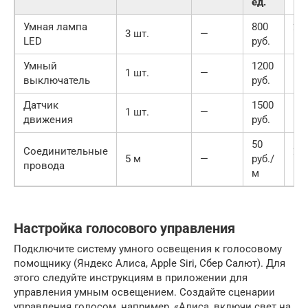
ед.
Умная лампа
800
24
3 шт.
—
LED
руб.
руб
Умный
1200
12
1 шт.
—
выключатель
руб.
руб
Датчик
1500
15
1 шт.
—
движения
руб.
руб
50
Соединительные
25
5 м
—
руб./
провода
руб
м
Настройка голосового управления
Подключите систему умного освещения к голосовому
помощнику (Яндекс Алиса, Apple Siri, Сбер Салют). Для
этого следуйте инструкциям в приложении для
управления умным освещением. Создайте сценарии
управления голосом, например, «Алиса, включи свет на