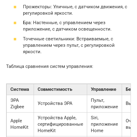
Прожекторы: Уличные, с датчиком движения, с
регулировкой яркости.
Бра: Настенные, с управлением через
приложение, с датчиком освещенности.
Точечные светильники: Встраиваемые, с
управлением через пульт, с регулировкой
яркости.
Таблица сравнения систем управления:
Система
Совместимость
Управление
Безо
ЭРА
Пульт,
Устройства ЭРА
Высо
Zigbee
приложение
Устройства Apple,
Siri,
Apple
Очен
сертифицированные
приложение
HomeKit
высо
HomeKit
Home