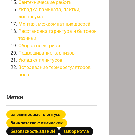
Сантехнические работы
Укладка ламината, плитки,
линолеума
Монтаж межкомнатных дверей
Расстановка гарнитура и бытовой
техники
Сборка электрики
Подвешивание карнизов
Укладка плинтусов
Встраивание терморегуляторов
пола
Метки
алюминиевые плинтусы
банкротство физических
безопасность зданий
выбор котла