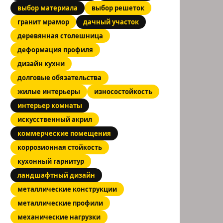
выбор материала
выбор решеток
гранит мрамор
дачный участок
деревянная столешница
деформация профиля
дизайн кухни
долговые обязательства
жилые интерьеры
износостойкость
интерьер комнаты
искусственный акрил
коммерческие помещения
коррозионная стойкость
кухонный гарнитур
ландшафтный дизайн
металлические конструкции
металлические профили
механические нагрузки