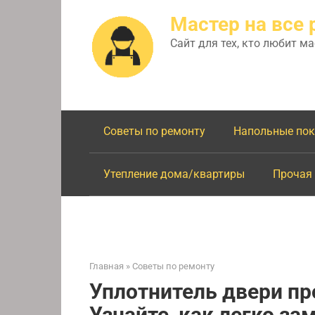
Перейти
Мастер на все 
к
контенту
Сайт для тех, кто любит м
Советы по ремонту
Напольные по
Утепление дома/квартиры
Прочая
Главная
»
Советы по ремонту
Уплотнитель двери пр
Узнайте, как легко за