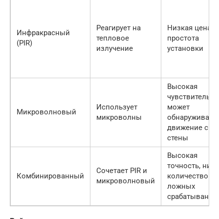
Реагирует на
Низкая цена,
Инфракрасный
тепловое
простота
(PIR)
излучение
установки
Высокая
чувствительно
Использует
может
Микроволновый
микроволны
обнаруживать
движение скв
стены
Высокая
точность, низ
Сочетает PIR и
Комбинированный
количество
микроволновый
ложных
срабатываний