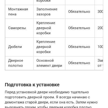
коробки
Монтажная
Заполнение
Обязательно
300-8
пена
зазоров
Крепление
Саморезы
дверной
Обязательно
200-5
коробки
Крепление
Дюбели
дверной
Обязательно
100-3
коробки
Дверное
Основной
Завис
Обязательно
полотно
элемент двери
от ти
Подготовка к установке
Перед установкой двери необходимо тщательно
подготовить дверной проем. Я всегда начинаю с
демонтажа старой двери, если она есть. Затем нужно
выровнять проем, чтобы дверная коробка плотно