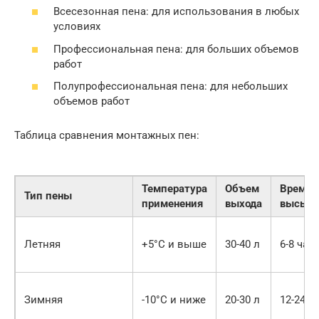
Всесезонная пена: для использования в любых
условиях
Профессиональная пена: для больших объемов
работ
Полупрофессиональная пена: для небольших
объемов работ
Таблица сравнения монтажных пен:
Температура
Объем
Время
Тип пены
применения
выхода
высыха
Летняя
+5°C и выше
30-40 л
6-8 час
Зимняя
-10°C и ниже
20-30 л
12-24 ч