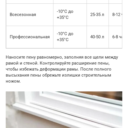
-10°C до
Всесезонная
25-35 л
8-12 ча
+35°C
-10°C до
Профессиональная
40-50 л
6-8 час
+35°C
Наносите пену равномерно, заполняя все щели между
рамой и стеной. Контролируйте расширение пены,
чтобы избежать деформации рамы. После полного
высыхания пены обрежьте излишки строительным
ножом.