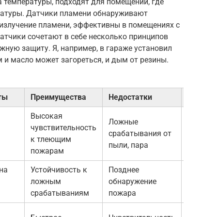
 температуры, подходят для помещений, где
атуры. Датчики пламени обнаруживают
излучение пламени, эффективны в помещениях с
тчики сочетают в себе несколько принципов
жную защиту. Я, например, в гараже установил
 и масло может загореться, и дым от резины.
ты
Преимущества
Недостатки
Примен
Высокая
Ложные
Жилые
чувствительность
срабатывания от
помеще
к тлеющим
пыли, пара
офисы
пожарам
на
Устойчивость к
Позднее
Кухни,
ложным
обнаружение
котель
срабатываниям
пожара