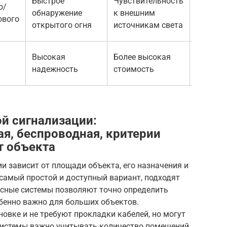
Быстрое
Чувствительность
о/
Гаражи,
обнаружение
к внешним
ового
склады
открытого огня
источникам света
Высокая
Более высокая
Универ
надежность
стоимость
примен
й сигнализации:
ая, беспроводная, критерии
т объекта
 зависит от площади объекта, его назначения и
самый простой и доступный вариант, подходят
есные системы позволяют точно определить
бенно важно для больших объектов.
овке и не требуют прокладки кабелей, но могут
истемы важно учитывать количество помещений,