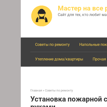
Перейти
Мастер на все 
к
контенту
Сайт для тех, кто любит м
Советы по ремонту
Напольные по
Утепление дома/квартиры
Прочая
Главная
»
Советы по ремонту
Установка пожарной 
руками