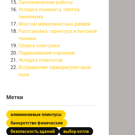
Сантехнические работы
Укладка ламината, плитки,
линолеума
Монтаж межкомнатных дверей
Расстановка гарнитура и бытовой
техники
Сборка электрики
Подвешивание карнизов
Укладка плинтусов
Встраивание терморегуляторов
пола
Метки
алюминиевые плинтусы
банкротство физических
безопасность зданий
выбор котла