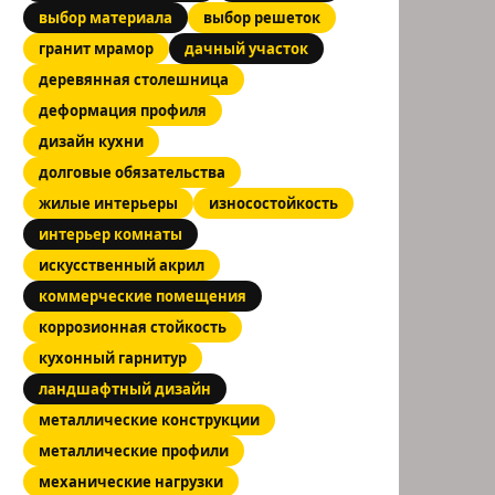
выбор материала
выбор решеток
гранит мрамор
дачный участок
деревянная столешница
деформация профиля
дизайн кухни
долговые обязательства
жилые интерьеры
износостойкость
ение
интерьер комнаты
искусственный акрил
коммерческие помещения
ния,
коррозионная стойкость
кухонный гарнитур
ландшафтный дизайн
металлические конструкции
ные
металлические профили
механические нагрузки