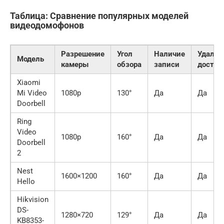
Таблица: Сравнение популярных моделей
видеодомофонов
Разрешение
Угол
Наличие
Удален
Модель
камеры
обзора
записи
доступ
Xiaomi
Mi Video
1080p
130°
Да
Да
Doorbell
Ring
Video
1080p
160°
Да
Да
Doorbell
2
Nest
1600×1200
160°
Да
Да
Hello
Hikvision
DS-
1280×720
129°
Да
Да
KB8353-