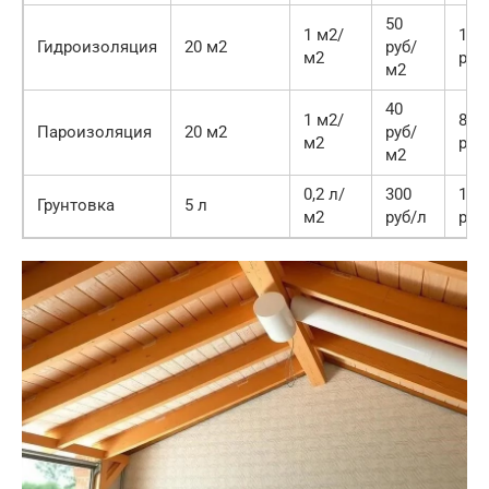
50
1 м2/
100
Гидроизоляция
20 м2
руб/
м2
руб
м2
40
1 м2/
800
Пароизоляция
20 м2
руб/
м2
руб
м2
0,2 л/
300
150
Грунтовка
5 л
м2
руб/л
руб