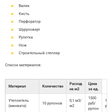
Валик
Кисть
Перфоратор
Шуруповерт
Рулетка
Нож
Строительный степлер
Список материалов:
Расход
Цена
Материал
Количество
на м2
за ед.
1500
Утеплитель
0,1 м3/
150
10 рулонов
руб/
(минвата)
м2
руб
рулон