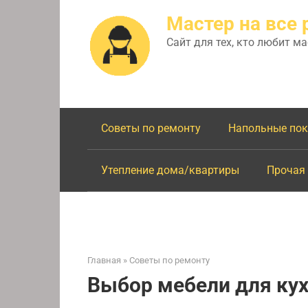
Перейти
Мастер на все 
к
контенту
Сайт для тех, кто любит м
Советы по ремонту
Напольные по
Утепление дома/квартиры
Прочая
Главная
»
Советы по ремонту
Выбор мебели для ку