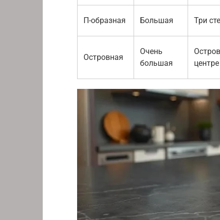
П-образная
Большая
Три ст
Очень
Остров
Островная
большая
центре