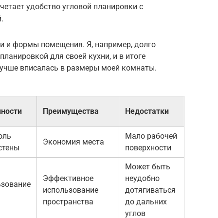
очетает удобство угловой планировки с
.
и и формы помещения. Я, например, долго
ланировкой для своей кухни, и в итоге
 лучше вписалась в размеры моей комнаты.
нности
Преимущества
Недостатки
оль
Мало рабочей
Экономия места
стены
поверхности
Может быть
Эффективное
неудобно
ьзование
использование
дотягиваться
пространства
до дальних
углов