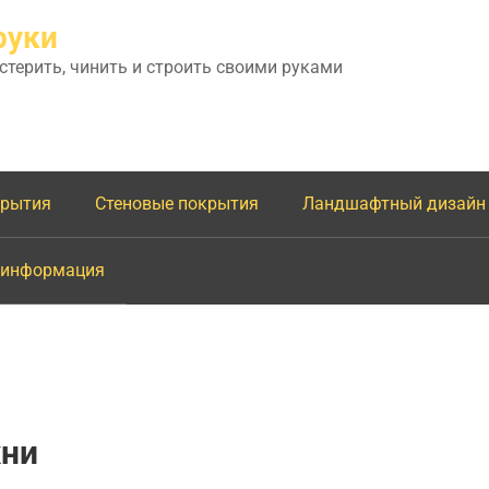
руки
астерить, чинить и строить своими руками
крытия
Стеновые покрытия
Ландшафтный дизайн
 информация
хни