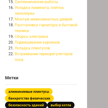
Сантехнические работы
Укладка ламината, плитки,
линолеума
Монтаж межкомнатных дверей
Расстановка гарнитура и бытовой
техники
Сборка электрики
Подвешивание карнизов
Укладка плинтусов
Встраивание терморегуляторов
пола
Метки
алюминиевые плинтусы
банкротство физических
безопасность зданий
выбор котла