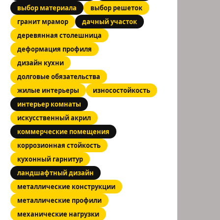
выбор материала
выбор решеток
гранит мрамор
дачный участок
деревянная столешница
деформация профиля
дизайн кухни
долговые обязательства
жилые интерьеры
износостойкость
интерьер комнаты
искусственный акрил
коммерческие помещения
коррозионная стойкость
кухонный гарнитур
ландшафтный дизайн
металлические конструкции
металлические профили
механические нагрузки