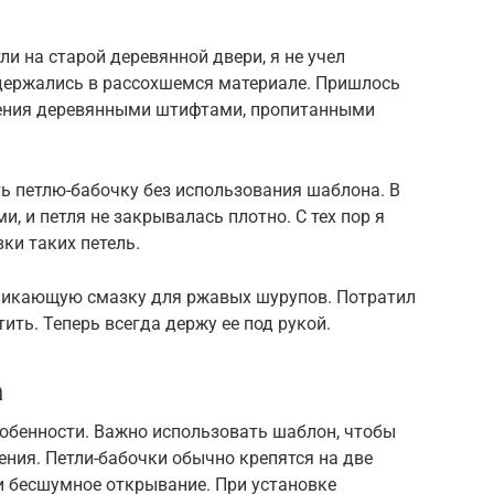
и на старой деревянной двери, я не учел
 держались в рассохшемся материале. Пришлось
ления деревянными штифтами, пропитанными
ть петлю-бабочку без использования шаблона. В
и, и петля не закрывалась плотно. С тех пор я
ки таких петель.
оникающую смазку для ржавых шурупов. Потратил
тить. Теперь всегда держу ее под рукой.
а
собенности. Важно использовать шаблон, чтобы
ения. Петли-бабочки обычно крепятся на две
и бесшумное открывание. При установке