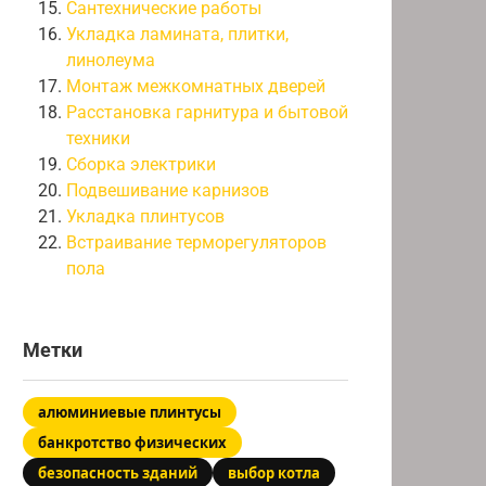
Сантехнические работы
Укладка ламината, плитки,
линолеума
Монтаж межкомнатных дверей
Расстановка гарнитура и бытовой
техники
Сборка электрики
Подвешивание карнизов
Укладка плинтусов
Встраивание терморегуляторов
пола
Метки
алюминиевые плинтусы
банкротство физических
безопасность зданий
выбор котла