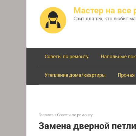
Перейти
Мастер на все 
к
контенту
Сайт для тех, кто любит м
Советы по ремонту
Напольные по
Утепление дома/квартиры
Прочая
Главная
»
Советы по ремонту
Замена дверной петл