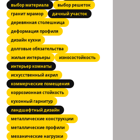
выбор материала
выбор решеток
гранит мрамор
дачный участок
деревянная столешница
деформация профиля
дизайн кухни
долговые обязательства
жилые интерьеры
износостойкость
интерьер комнаты
искусственный акрил
коммерческие помещения
коррозионная стойкость
кухонный гарнитур
ландшафтный дизайн
металлические конструкции
металлические профили
механические нагрузки