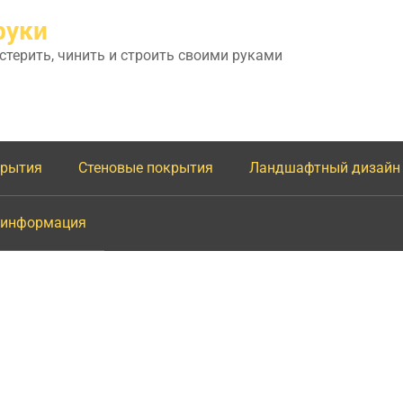
руки
астерить, чинить и строить своими руками
крытия
Стеновые покрытия
Ландшафтный дизайн
 информация
и