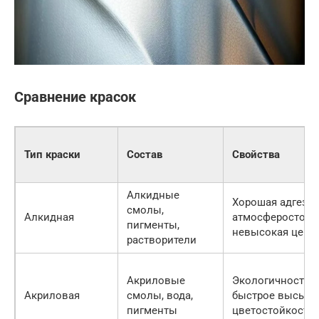
Сравнение красок
Тип краски
Состав
Свойства
Алкидные
Хорошая адгезия
смолы,
Алкидная
атмосферостойк
пигменты,
невысокая цена
растворители
Акриловые
Экологичность,
Акриловая
смолы, вода,
быстрое высыха
пигменты
цветостойкость