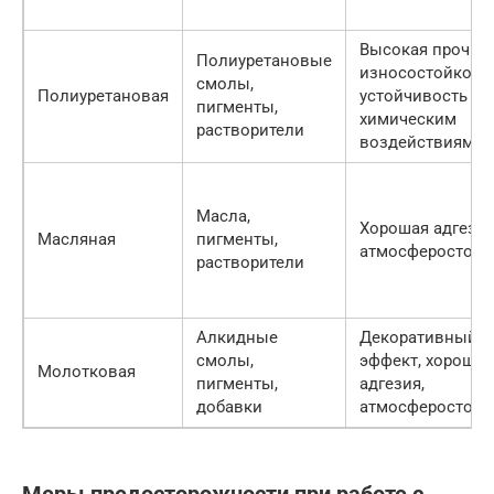
Высокая прочнос
Полиуретановые
износостойкость
смолы,
Полиуретановая
устойчивость к
пигменты,
химическим
растворители
воздействиям
Масла,
Хорошая адгезия
Масляная
пигменты,
атмосферостойк
растворители
Алкидные
Декоративный
смолы,
эффект, хорошая
Молотковая
пигменты,
адгезия,
добавки
атмосферостойк