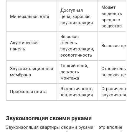
Может
Доступная
выделять
Минеральная вата
цена, хорошая
вредные
звукоизоляция
вещества
Высокая
Акустическая
степень
Высокая цена
панель
звукоизоляции,
экологичность
Тонкий слой,
Звукоизоляционная
Относительно
легкость
мембрана
высокая цена
монтажа
Экологичность,
Ограниченная
Пробковая плита
теплоизоляция
звукоизоляци
Звукоизоляция своими руками
Звукоизоляция квартиры своими руками – это вполне