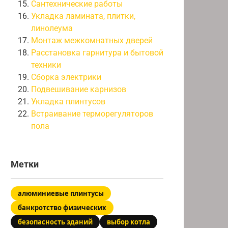
Сантехнические работы
Укладка ламината, плитки,
линолеума
Монтаж межкомнатных дверей
Расстановка гарнитура и бытовой
техники
Сборка электрики
Подвешивание карнизов
Укладка плинтусов
Встраивание терморегуляторов
пола
Метки
алюминиевые плинтусы
банкротство физических
безопасность зданий
выбор котла