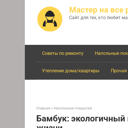
Перейти
Мастер на все 
к
контенту
Сайт для тех, кто любит м
Советы по ремонту
Напольные по
Утепление дома/квартиры
Прочая
Главная
»
Напольные покрытия
Бамбук: экологичный 
жизни