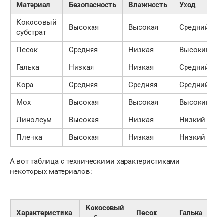
Материал
Безопасность
Влажность
Уход
Кокосовый
Высокая
Высокая
Средний
субстрат
Песок
Средняя
Низкая
Высокий
Галька
Низкая
Низкая
Средний
Кора
Средняя
Средняя
Средний
Мох
Высокая
Высокая
Высокий
Линолеум
Высокая
Низкая
Низкий
Пленка
Высокая
Низкая
Низкий
А вот таблица с техническими характеристиками
некоторых материалов:
Кокосовый
Характеристика
Песок
Галька