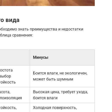
о вида
обходимо знать преимущества и недостатки
блица сравнения:
Минусы
ростота
Боится влаги, не экологичен,
 выбор
может быть шумным
тойкость
асота,
Высокая цена, требует ухода,
плоизоляция
боится влаги
тойкость,
Холодная поверхность,