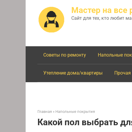
Перейти
Мастер на все 
к
контенту
Сайт для тех, кто любит м
Советы по ремонту
Напольные по
Утепление дома/квартиры
Прочая
Главная
»
Напольные покрытия
Какой пол выбрать дл