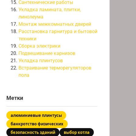
Сантехнические работы
Укладка ламината, плитки,
линолеума
Монтаж межкомнатных дверей
Расстановка гарнитура и бытовой
техники
Сборка электрики
Подвешивание карнизов
Укладка плинтусов
Встраивание терморегуляторов
пола
Метки
алюминиевые плинтусы
банкротство физических
безопасность зданий
выбор котла