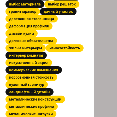
выбор материала
выбор решеток
гранит мрамор
дачный участок
деревянная столешница
деформация профиля
дизайн кухни
долговые обязательства
жилые интерьеры
износостойкость
интерьер комнаты
искусственный акрил
коммерческие помещения
коррозионная стойкость
кухонный гарнитур
ландшафтный дизайн
металлические конструкции
металлические профили
механические нагрузки