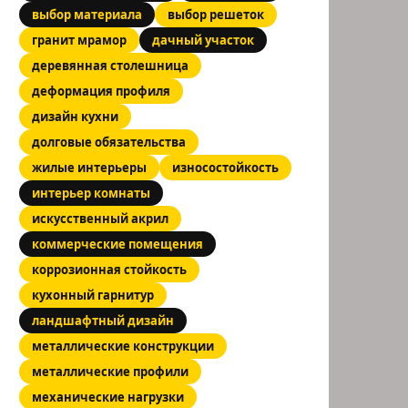
выбор материала
выбор решеток
гранит мрамор
дачный участок
деревянная столешница
деформация профиля
дизайн кухни
долговые обязательства
жилые интерьеры
износостойкость
интерьер комнаты
искусственный акрил
коммерческие помещения
коррозионная стойкость
кухонный гарнитур
ландшафтный дизайн
металлические конструкции
металлические профили
механические нагрузки