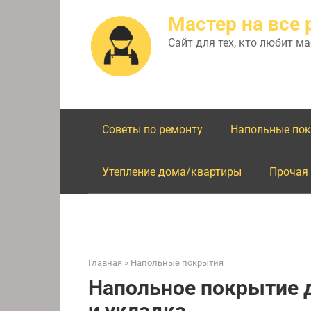
Перейти
Мастер на все 
к
контенту
Сайт для тех, кто любит м
Советы по ремонту
Напольные по
Утепление дома/квартиры
Прочая
Главная
»
Напольные покрытия
Напольное покрытие д
и укладка