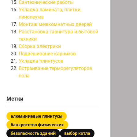
Сантехнические работы
Укладка ламината, плитки,
линолеума
Монтаж межкомнатных дверей
Расстановка гарнитура и бытовой
техники
Сборка электрики
Подвешивание карнизов
Укладка плинтусов
Встраивание терморегуляторов
пола
Метки
алюминиевые плинтусы
банкротство физических
безопасность зданий
выбор котла