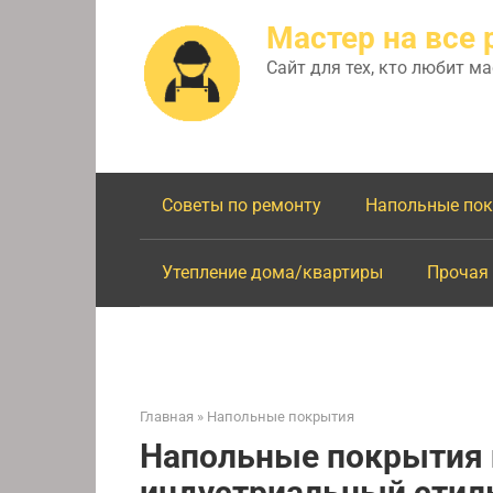
Перейти
Мастер на все 
к
контенту
Сайт для тех, кто любит м
Советы по ремонту
Напольные по
Утепление дома/квартиры
Прочая
Главная
»
Напольные покрытия
Напольные покрытия 
индустриальный стиль