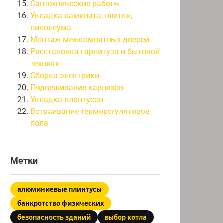
Сантехнические работы
Укладка ламината, плитки,
линолеума
Монтаж межкомнатных дверей
Расстановка гарнитура и бытовой
техники
Сборка электрики
Подвешивание карнизов
Укладка плинтусов
Встраивание терморегуляторов
пола
Метки
алюминиевые плинтусы
банкротство физических
безопасность зданий
выбор котла