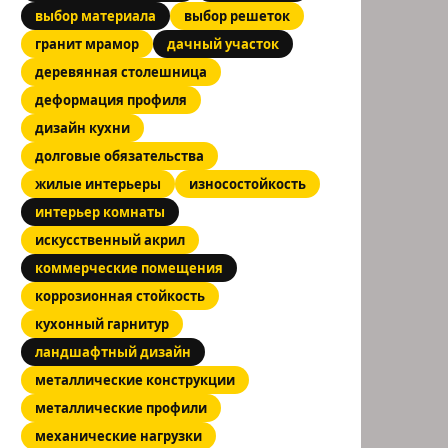
выбор материала
выбор решеток
гранит мрамор
дачный участок
деревянная столешница
деформация профиля
дизайн кухни
долговые обязательства
жилые интерьеры
износостойкость
интерьер комнаты
искусственный акрил
коммерческие помещения
коррозионная стойкость
кухонный гарнитур
ландшафтный дизайн
металлические конструкции
металлические профили
механические нагрузки