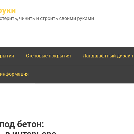
руки
астерить, чинить и строить своими руками
крытия
Стеновые покрытия
Ландшафтный дизайн
 информация
под бетон:
 в интерьере