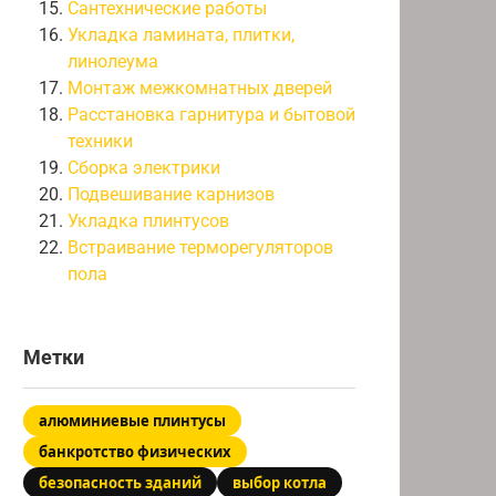
Сантехнические работы
Укладка ламината, плитки,
линолеума
Монтаж межкомнатных дверей
Расстановка гарнитура и бытовой
техники
Сборка электрики
Подвешивание карнизов
Укладка плинтусов
Встраивание терморегуляторов
пола
Метки
алюминиевые плинтусы
банкротство физических
безопасность зданий
выбор котла