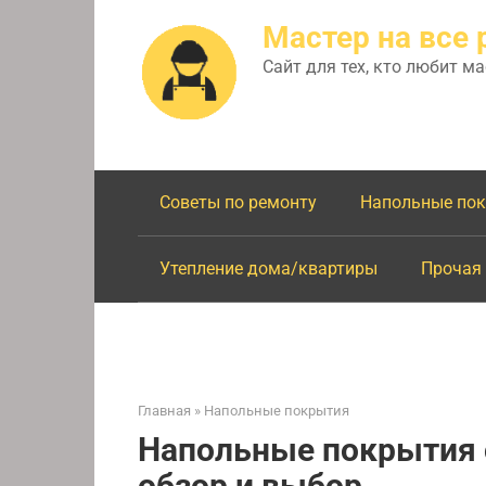
Перейти
Мастер на все 
к
контенту
Сайт для тех, кто любит м
Советы по ремонту
Напольные по
Утепление дома/квартиры
Прочая
Главная
»
Напольные покрытия
Напольные покрытия 
обзор и выбор