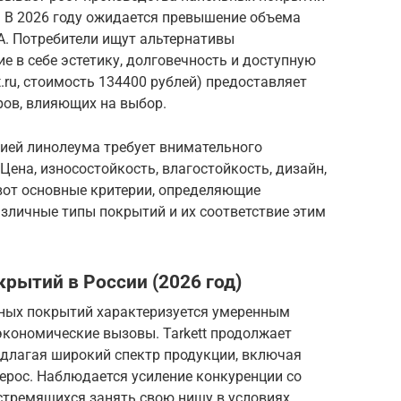
². В 2026 году ожидается превышение объема
. Потребители ищут альтернативы
 в себе эстетику, долговечность и доступную
t.ru, стоимость 134400 рублей) предоставляет
ров, влияющих на выбор.
ией линолеума требует внимательного
ена, износостойкость, влагостойкость, дизайн,
вот основные критерии, определяющие
зличные типы покрытий и их соответствие этим
рытий в России (2026 год)
ьных покрытий характеризуется умеренным
экономические вызовы. Tarkett продолжает
длагая широкий спектр продукции, включая
ерос. Наблюдается усиление конкуренции со
стремящихся занять свою нишу в условиях