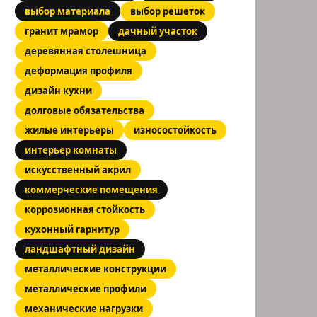
выбор материала
выбор решеток
гранит мрамор
дачный участок
деревянная столешница
деформация профиля
дизайн кухни
долговые обязательства
жилые интерьеры
износостойкость
интерьер комнаты
искусственный акрил
коммерческие помещения
коррозионная стойкость
кухонный гарнитур
ландшафтный дизайн
металлические конструкции
металлические профили
механические нагрузки