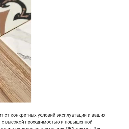
т от конкретных условий эксплуатации и ваших
й с высокой проходимостью и повышенной
кварц-виниловую плитку или ПВХ-плитку. Для