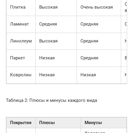
Оче
Плитка
Высокая
Очень высокая
выс
Ламинат
Средняя
Средняя
Сре
Линолеум
Высокая
Средняя
Низ
Паркет
Низкая
Средняя
Выс
Ковролин
Низкая
Низкая
Низ
Таблица 2: Плюсы и минусы каждого вида
Покрытие
Плюсы
Минусы