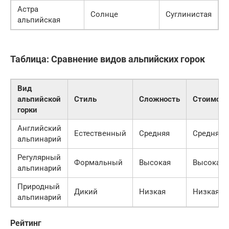
Астра
Солнце
Суглинистая
альпийская
Таблица: Сравнение видов альпийских горок
Вид
альпийской
Стиль
Сложность
Стоимост
горки
Английский
Естественный
Средняя
Средняя
альпинарий
Регулярный
Формальный
Высокая
Высокая
альпинарий
Природный
Дикий
Низкая
Низкая
альпинарий
Рейтинг