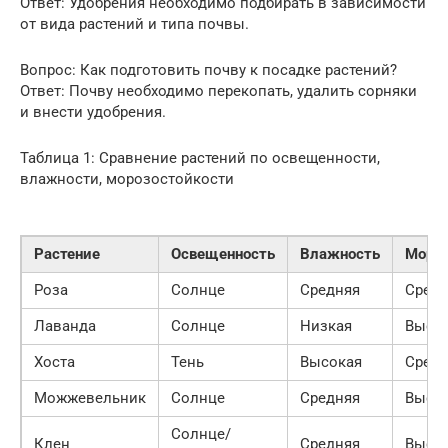
Ответ: Удобрения необходимо подбирать в зависимости
от вида растений и типа почвы.
Вопрос: Как подготовить почву к посадке растений?
Ответ: Почву необходимо перекопать, удалить сорняки
и внести удобрения.
Таблица 1: Сравнение растений по освещенности,
влажности, морозостойкости
Растение
Освещенность
Влажность
Мороз
Роза
Солнце
Средняя
Средн
Лаванда
Солнце
Низкая
Высо
Хоста
Тень
Высокая
Средн
Можжевельник
Солнце
Средняя
Высо
Солнце/
Клен
Средняя
Высо