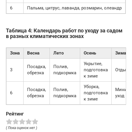
6
Пальма, цитрус, лаванда, розмарин, олеандр
Таблица 4: Календарь работ по уходу за садом
в разных климатических зонах
Зона
Весна
Лето
Осень
Зима
Укрытие,
Посадка,
Полив,
3
подготовка
Отдых
обрезка
подкормка
к зиме
Уборка,
Посадка,
Полив,
Миним
6
подготовка
обрезка
подкормка
уход
к зиме
Рейтинг
( Пока оценок нет )