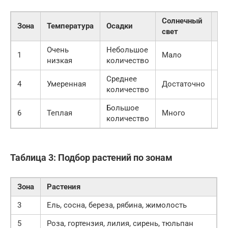
Солнечный
Зона
Температура
Осадки
Ос
свет
Очень
Небольшое
Су
1
Мало
низкая
количество
ко
Среднее
Ко
4
Умеренная
Достаточно
количество
кл
Большое
Мя
6
Теплая
Много
количество
жа
Таблица 3: Подбор растений по зонам
Зона
Растения
3
Ель, сосна, береза, рябина, жимолость
5
Роза, гортензия, лилия, сирень, тюльпан