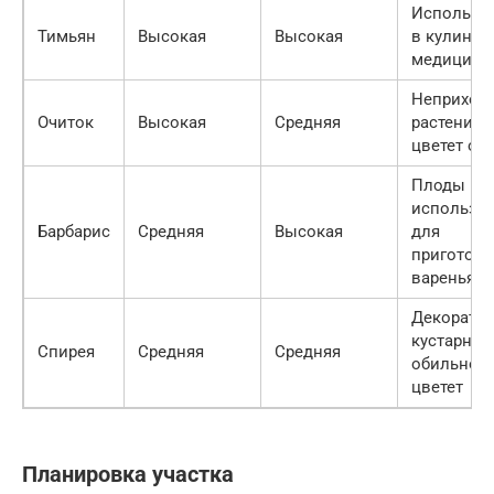
Используе
Тимьян
Высокая
Высокая
в кулинар
медицине
Неприхот
Очиток
Высокая
Средняя
растение,
цветет ос
Плоды
использу
Барбарис
Средняя
Высокая
для
приготов
варенья
Декорати
кустарник,
Спирея
Средняя
Средняя
обильно
цветет
Планировка участка