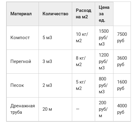
Цена
Расход
Материал
Количество
за
на м2
ед.
1500
10 кг/
7500
Компост
5 м3
руб/
м2
руб
м3
1200
8 кг/
3600
Перегной
3 м3
руб/
м2
руб
м3
800
5 кг/
1600
Песок
2 м3
руб/
м2
руб
м3
200
Дренажная
4000
20 м
—
руб/
труба
руб
м