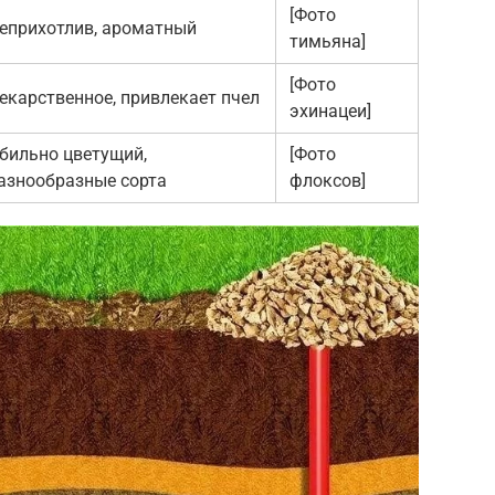
[Фото
еприхотлив, ароматный
тимьяна]
[Фото
екарственное, привлекает пчел
эхинацеи]
бильно цветущий,
[Фото
азнообразные сорта
флоксов]