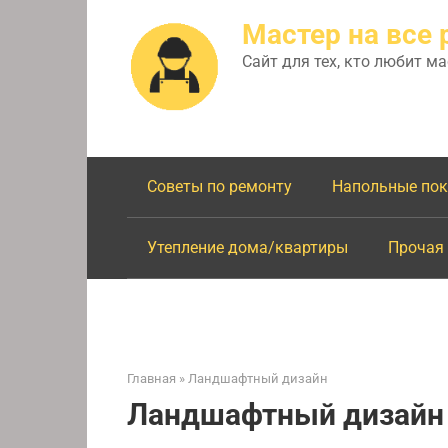
Перейти
Мастер на все 
к
контенту
Сайт для тех, кто любит м
Советы по ремонту
Напольные по
Утепление дома/квартиры
Прочая
Главная
»
Ландшафтный дизайн
Ландшафтный дизайн 