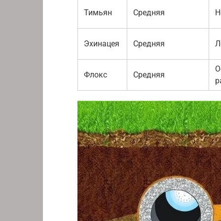
Тимьян
Средняя
Н
Эхинацея
Средняя
Л
О
Флокс
Средняя
р