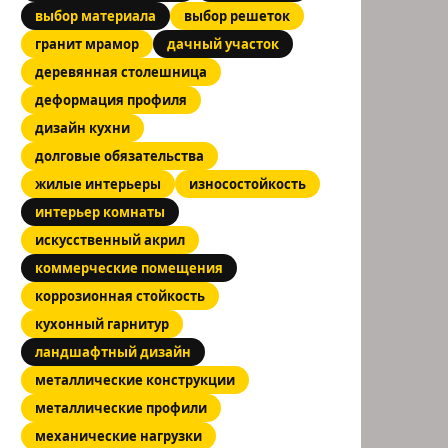
выбор материала
выбор решеток
гранит мрамор
дачный участок
деревянная столешница
деформация профиля
дизайн кухни
долговые обязательства
жилые интерьеры
износостойкость
интерьер комнаты
искусственный акрил
коммерческие помещения
коррозионная стойкость
кухонный гарнитур
ландшафтный дизайн
металлические конструкции
металлические профили
механические нагрузки