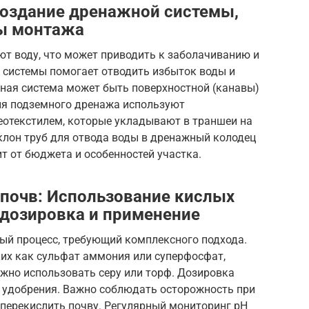
Создание дренажной системы,
пы монтажа
ют воду, что может приводить к заболачиванию и
й системы помогает отводить избыток воды и
ная система может быть поверхностной (канавы)
ля подземного дренажа используют
еотекстилем, которые укладывают в траншеи на
уклон труб для отвода воды в дренажный колодец
т от бюджета и особенностей участка.
почв: Использование кислых
 дозировка и применение
ый процесс, требующий комплексного подхода.
ких как сульфат аммония или суперфосфат,
жно использовать серу или торф. Дозировка
а удобрения. Важно соблюдать осторожность при
 перекислить почву. Регулярный мониторинг pH