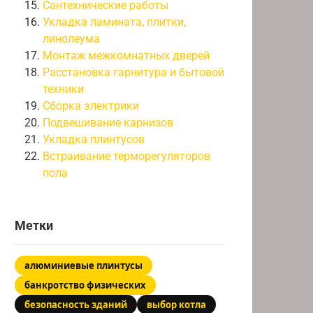
Сантехнические работы
Укладка ламината, плитки,
линолеума
Монтаж межкомнатных дверей
Расстановка гарнитура и бытовой
техники
Сборка электрики
Подвешивание карнизов
Укладка плинтусов
Встраивание терморегуляторов
пола
Метки
алюминиевые плинтусы
банкротство физических
безопасность зданий
выбор котла