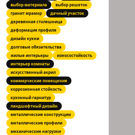
выбор материала
выбор решеток
гранит мрамор
дачный участок
деревянная столешница
деформация профиля
дизайн кухни
долговые обязательства
жилые интерьеры
износостойкость
интерьер комнаты
искусственный акрил
коммерческие помещения
коррозионная стойкость
кухонный гарнитур
ландшафтный дизайн
металлические конструкции
металлические профили
механические нагрузки