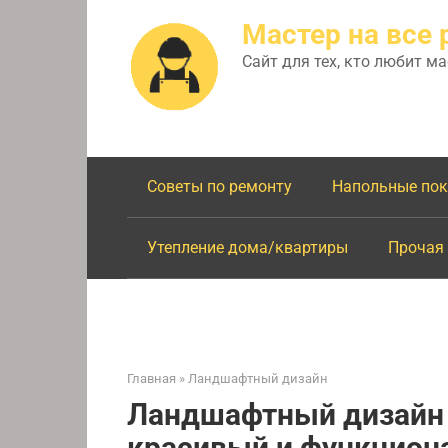
Перейти
Мастер на все 
к
контенту
Сайт для тех, кто любит м
Советы по ремонту
Напольные по
Утепление дома/квартиры
Прочая
Главная
»
Ландшафтный дизайн
Ландшафтный дизайн с
красивый и функцион