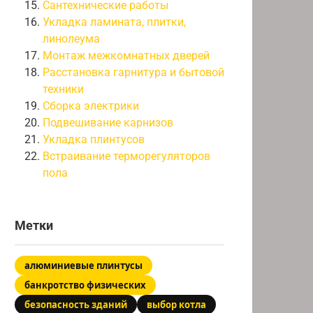
Сантехнические работы
Укладка ламината, плитки,
линолеума
Монтаж межкомнатных дверей
Расстановка гарнитура и бытовой
техники
Сборка электрики
Подвешивание карнизов
Укладка плинтусов
Встраивание терморегуляторов
пола
Метки
алюминиевые плинтусы
банкротство физических
безопасность зданий
выбор котла