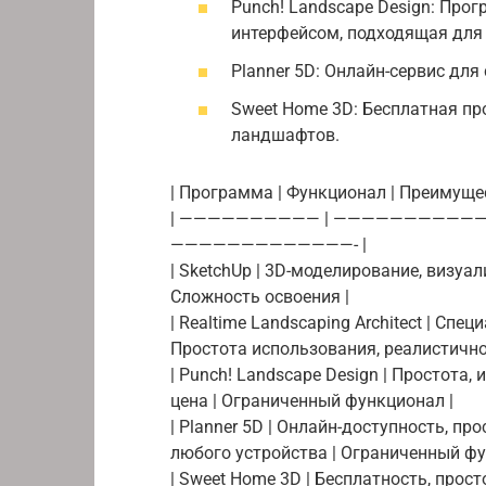
Punch! Landscape Design: Про
интерфейсом, подходящая для
Planner 5D: Онлайн-сервис дл
Sweet Home 3D: Бесплатная пр
ландшафтов.
| Программа | Функционал | Преимущес
| —————————— | ———————————
—————————————- |
| SketchUp | 3D-моделирование, визуа
Сложность освоения |
| Realtime Landscaping Architect | Сп
Простота использования, реалистично
| Punch! Landscape Design | Простота,
цена | Ограниченный функционал |
| Planner 5D | Онлайн-доступность, пр
любого устройства | Ограниченный фу
| Sweet Home 3D | Бесплатность, прост