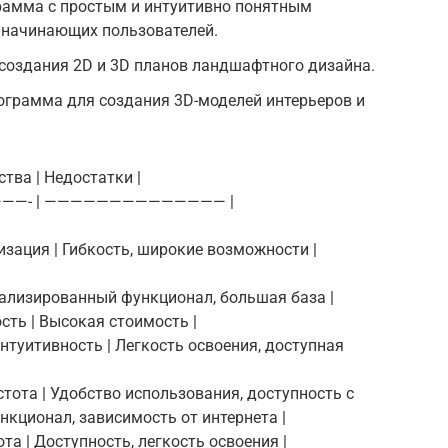
грамма с простым и интуитивно понятным
 начинающих пользователей.
я создания 2D и 3D планов ландшафтного дизайна.
ограмма для создания 3D-моделей интерьеров и
тва | Недостатки |
——- | —————————————— |
лизация | Гибкость, широкие возможности |
ециализированный функционал, большая база |
сть | Высокая стоимость |
 интуитивность | Легкость освоения, доступная
остота | Удобство использования, доступность с
нкционал, зависимость от интернета |
ота | Доступность, легкость освоения |