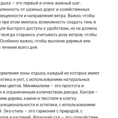
дыха – это первый и очень важный шаг.
аленность от шумных дорог и хозяйственных
свещенности и направления ветра. Важно, чтобы
 при этом имелась возможность создать тень в
для быстрого доступа к удобствам, но не должна
 всегда стараюсь учитывать розу ветров, чтобы
 Особенно важно, чтобы высокие деревья или
 течение всего дня.
ормления зоны отдыха, каждый из которых имеет
антика и уют, с использованием натуральных
ием цветов. Минимализм – это простота и
и и ограниченным количеством декора. Кантри –
ием дерева, камня и текстиля в клетку.
ункциональности и эстетики, с использованием
 Эко-стиль – это гармония с природой, с
ов и растений. Японский сад – это спокойствие