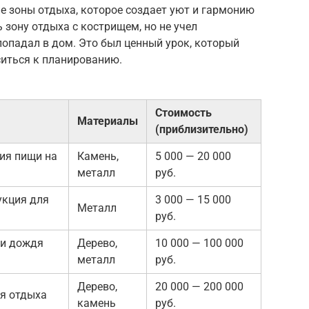
ие зоны отдыха, которое создает уют и гармонию
 зону отдыха с кострищем, но не учел
попадал в дом. Это был ценный урок, который
ситься к планированию.
Стоимость
Материалы
(приблизительно)
ия пищи на
Камень,
5 000 — 20 000
металл
руб.
укция для
3 000 — 15 000
Металл
руб.
 и дождя
Дерево,
10 000 — 100 000
металл
руб.
Дерево,
20 000 — 200 000
я отдыха
камень
руб.