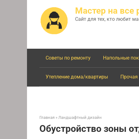
Перейти
Мастер на все 
к
контенту
Сайт для тех, кто любит м
Советы по ремонту
Напольные по
Утепление дома/квартиры
Прочая
Главная
»
Ландшафтный дизайн
Обустройство зоны от