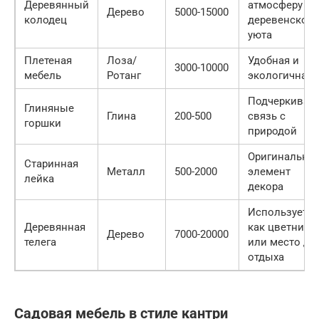
Деревянный
атмосферу
Дерево
5000-15000
колодец
деревенского
уюта
Плетеная
Лоза/
Удобная и
3000-10000
мебель
Ротанг
экологичная
Подчеркиваю
Глиняные
Глина
200-500
связь с
горшки
природой
Оригинальны
Старинная
Металл
500-2000
элемент
лейка
декора
Используется
Деревянная
как цветник
Дерево
7000-20000
телега
или место дл
отдыха
Садовая мебель в стиле кантри