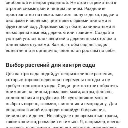
свободной и непринужденной. Не стоит стремиться к
строгой симметрии и четким линиям. Разделите
пространство на несколько зон: зону отдыха, грядки с
овощами и зеленью, цветники с яркими цветами и
фруктовый сад. Дорожки могут быть извилистыми и
вымощены камнем, деревом или гравием. Создайте
уютный уголок для чаепитий с деревянным столом и
плетеными стульями. Важно, чтобы сад выглядел
естественно и органично, словно он рос сам по себе.
Выбор растений для кантри сада
Для кантри сада подойдут неприхотливые растения,
которые хорошо переносят перемены погоды и не
требуют сложного ухода. Среди цветов стоит обратить
внимание на пионы, ромашки, маки, астры, флоксы,
колокольчики и рудбекии. Из кустарников можно
выбрать сирень, жасмин, шиповник и смородину. Для
создания живой изгороди подойдут боярышник,
кизильник и дерен. Не забудьте про ароматные травы,
такие как мята, розмарин и тимьян. Я, например, всегда
стараюсь высаживать растения, которые привлекают