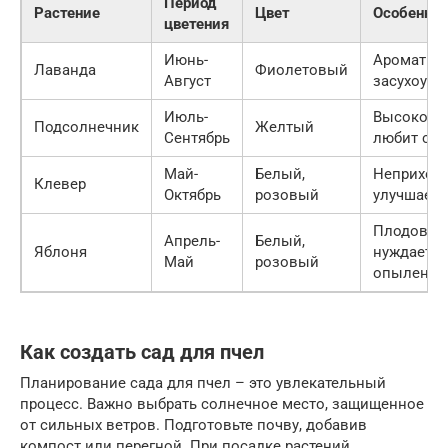
Период
Растение
Цвет
Особенно
цветения
Июнь-
Ароматное
Лаванда
Фиолетовый
Август
засухоуст
Июль-
Высокоро
Подсолнечник
Желтый
Сентябрь
любит со
Май-
Белый,
Неприхотл
Клевер
Октябрь
розовый
улучшает 
Плодовое 
Апрель-
Белый,
Яблоня
нуждается
Май
розовый
опылении
Как создать сад для пчел
Планирование сада для пчел – это увлекательный
процесс. Важно выбрать солнечное место, защищенное
от сильных ветров. Подготовьте почву, добавив
компост или перегной. При посадке растений