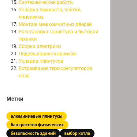
Сантехнические работы
Укладка ламината, плитки,
линолеума
Монтаж межкомнатных дверей
Расстановка гарнитура и бытовой
техники
Сборка электрики
Подвешивание карнизов
Укладка плинтусов
Встраивание терморегуляторов
пола
Метки
алюминиевые плинтусы
банкротство физических
безопасность зданий
выбор котла