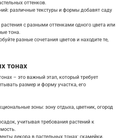
астельных оттенков.
ений: различные текстуры и формы добавят саду
е растения с разными оттенками одного цвета или
ные тона.
обуйте разные сочетания цветов и находите те,
х тонах
тонах – это важный этап, который требует
тывать размер и форму участка, его
кциональные зоны: зону отдыха, цветник, огород
осадок, учитывая требования растений к
мость.
менты декора в пастельных тонах: скамейки,