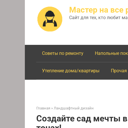
Перейти
Мастер на все 
к
контенту
Сайт для тех, кто любит м
Советы по ремонту
Напольные по
Утепление дома/квартиры
Прочая
Главная
»
Ландшафтный дизайн
Создайте сад мечты 
тонах!