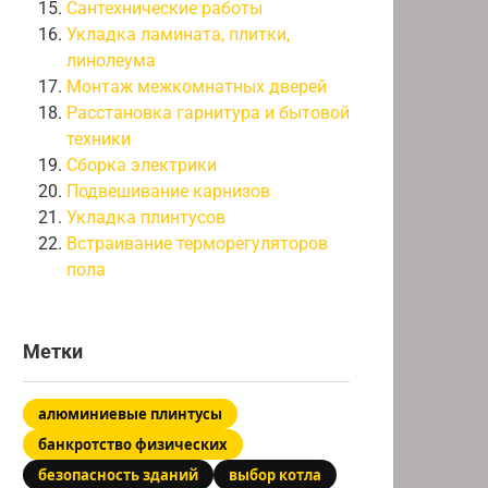
Сантехнические работы
Укладка ламината, плитки,
линолеума
Монтаж межкомнатных дверей
Расстановка гарнитура и бытовой
техники
Сборка электрики
Подвешивание карнизов
Укладка плинтусов
Встраивание терморегуляторов
пола
Метки
алюминиевые плинтусы
банкротство физических
безопасность зданий
выбор котла