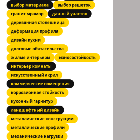
выбор материала
выбор решеток
гранит мрамор
дачный участок
деревянная столешница
деформация профиля
дизайн кухни
долговые обязательства
жилые интерьеры
износостойкость
интерьер комнаты
искусственный акрил
коммерческие помещения
коррозионная стойкость
кухонный гарнитур
ландшафтный дизайн
металлические конструкции
металлические профили
механические нагрузки