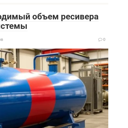
ходимый объем ресивера
истемы
ов
0