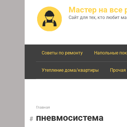
Перейти
Мастер на все 
к
контенту
Сайт для тех, кто любит м
Советы по ремонту
Напольные по
Утепление дома/квартиры
Прочая
Главная
пневмосистема