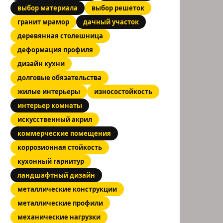
выбор материала
выбор решеток
гранит мрамор
дачный участок
деревянная столешница
деформация профиля
дизайн кухни
долговые обязательства
жилые интерьеры
износостойкость
интерьер комнаты
искусственный акрил
коммерческие помещения
коррозионная стойкость
кухонный гарнитур
ландшафтный дизайн
металлические конструкции
металлические профили
механические нагрузки