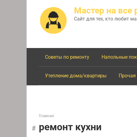
Перейти
Мастер на все 
к
контенту
Сайт для тех, кто любит м
Советы по ремонту
Напольные по
Утепление дома/квартиры
Прочая
Главная
ремонт кухни