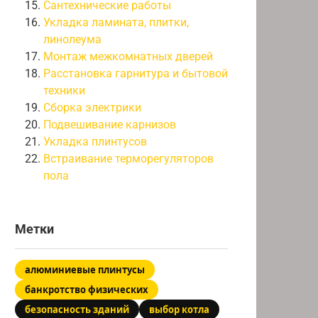
Сантехнические работы
Укладка ламината, плитки,
линолеума
Монтаж межкомнатных дверей
Расстановка гарнитура и бытовой
техники
Сборка электрики
Подвешивание карнизов
Укладка плинтусов
Встраивание терморегуляторов
пола
Метки
алюминиевые плинтусы
банкротство физических
безопасность зданий
выбор котла