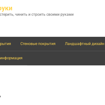
руки
астерить, чинить и строить своими руками
крытия
Стеновые покрытия
Ландшафтный дизайн
 информация
у