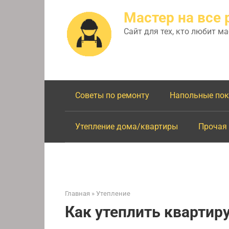
Перейти
Мастер на все 
к
контенту
Сайт для тех, кто любит м
Советы по ремонту
Напольные по
Утепление дома/квартиры
Прочая
Главная
»
Утепление
Как утеплить квартир