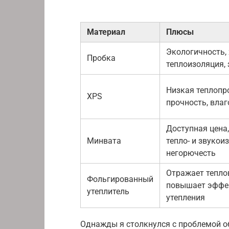
Материал
Плюсы
Экологичность,
Пробка
теплоизоляция,
Низкая теплопр
XPS
прочность, вла
Доступная цена
Минвата
тепло- и звукои
негорючесть
Отражает тепло
Фольгированный
повышает эффе
утеплитель
утепления
Однажды я столкнулся с проблемой об