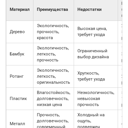
Це
Материал
Преимущества
Недостатки
(за
м2
Экологичность,
200
Высокая цена,
Дерево
прочность,
50
требует ухода
красота
руб
Экологичность,
150
Ограниченный
Бамбук
легкость,
30
выбор дизайна
прочность
руб
Экологичность,
100
Хрупкость,
Ротанг
легкость,
25
требует ухода
оригинальность
руб
Влагостойкость,
Неэкологичность,
500
Пластик
долговечность,
невысокая
15
низкая цена
прочность
руб
Прочность,
Холодный на
150
долговечность,
ощупь,
Металл
40
современный
подвержен