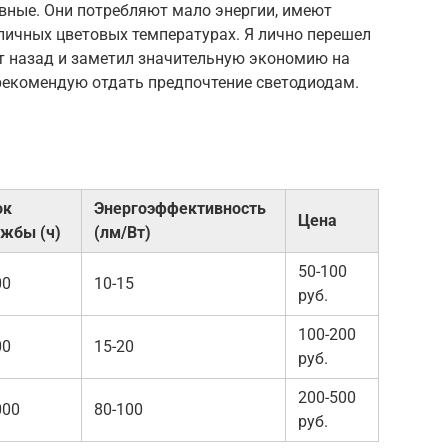
ные. Они потребляют мало энергии, имеют
личных цветовых температурах. Я лично перешел
т назад и заметил значительную экономию на
 рекомендую отдать предпочтение светодиодам.
ок
Энергоэффективность
Цена
ужбы (ч)
(лм/Вт)
50-100
00
10-15
руб.
100-200
00
15-20
руб.
200-500
000
80-100
руб.