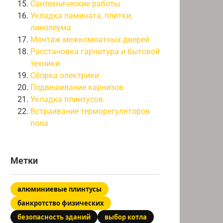
Сантехнические работы
Укладка ламината, плитки,
линолеума
Монтаж межкомнатных дверей
Расстановка гарнитура и бытовой
техники
Сборка электрики
Подвешивание карнизов
Укладка плинтусов
Встраивание терморегуляторов
пола
Метки
алюминиевые плинтусы
банкротство физических
безопасность зданий
выбор котла