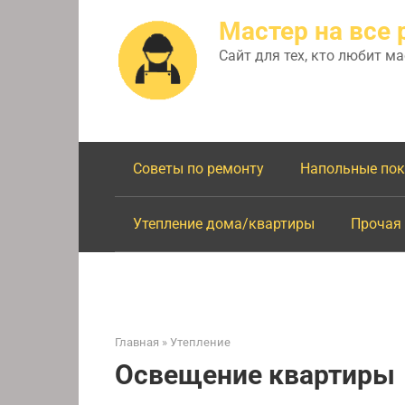
Перейти
Мастер на все 
к
контенту
Сайт для тех, кто любит м
Советы по ремонту
Напольные по
Утепление дома/квартиры
Прочая
Главная
»
Утепление
Освещение квартиры