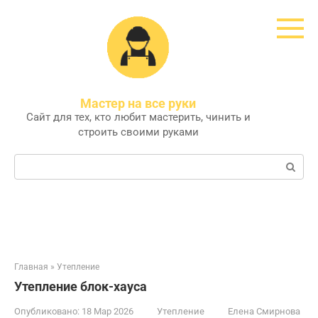
Перейти
к
контенту
Мастер на все руки
Сайт для тех, кто любит мастерить, чинить и
строить своими руками
Поиск:
Главная
»
Утепление
Утепление блок-хауса
Опубликовано:
18 Мар 2026
Утепление
Елена Смирнова