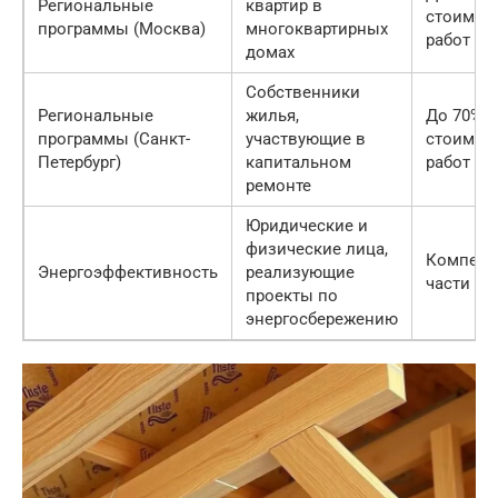
Региональные
квартир в
стоимос
программы (Москва)
многоквартирных
работ
домах
Собственники
Региональные
жилья,
До 70% о
программы (Санкт-
участвующие в
стоимос
Петербург)
капитальном
работ
ремонте
Юридические и
физические лица,
Компенс
Энергоэффективность
реализующие
части за
проекты по
энергосбережению