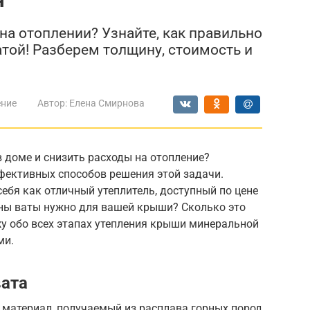
на отоплении? Узнайте, как правильно
той! Разберем толщину, стоимость и
ение
Автор:
Елена Смирнова
в доме и снизить расходы на отопление?
фективных способов решения этой задачи.
бя как отличный утеплитель, доступный по цене
ины ваты нужно для вашей крыши? Сколько это
ажу обо всех этапах утепления крыши минеральной
ми.
вата
 материал, получаемый из расплава горных пород