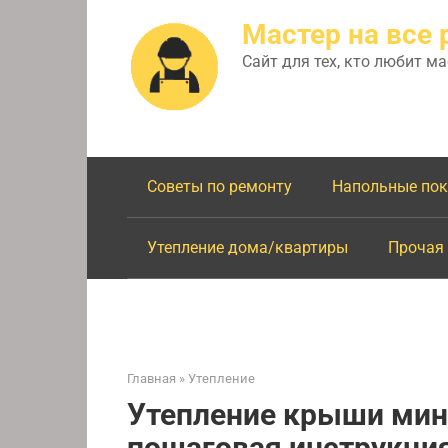
Перейти
Мастер на все 
к
контенту
Сайт для тех, кто любит м
Советы по ремонту
Напольные по
Утепление дома/квартиры
Прочая
Главная
»
Утепление
Утепление крыши мин
пошаговая инструкци