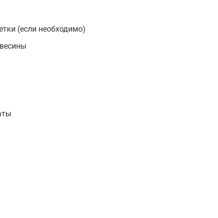
тки (если необходимо)
евесины
аты