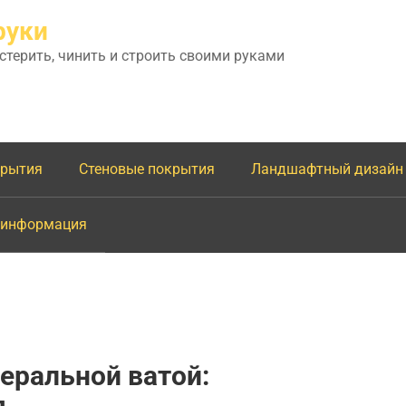
руки
астерить, чинить и строить своими руками
крытия
Стеновые покрытия
Ландшафтный дизайн
 информация
еральной ватой:
я