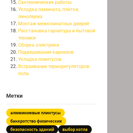
Сантехнические работы
Укладка ламината, плитки,
линолеума
Монтаж межкомнатных дверей
Расстановка гарнитура и бытовой
техники
Сборка электрики
Подвешивание карнизов
Укладка плинтусов
Встраивание терморегуляторов
пола
Метки
алюминиевые плинтусы
банкротство физических
безопасность зданий
выбор котла