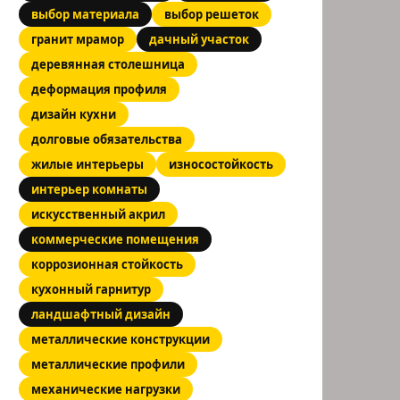
выбор материала
выбор решеток
гранит мрамор
дачный участок
деревянная столешница
деформация профиля
дизайн кухни
долговые обязательства
жилые интерьеры
износостойкость
интерьер комнаты
искусственный акрил
коммерческие помещения
коррозионная стойкость
кухонный гарнитур
ландшафтный дизайн
металлические конструкции
металлические профили
механические нагрузки