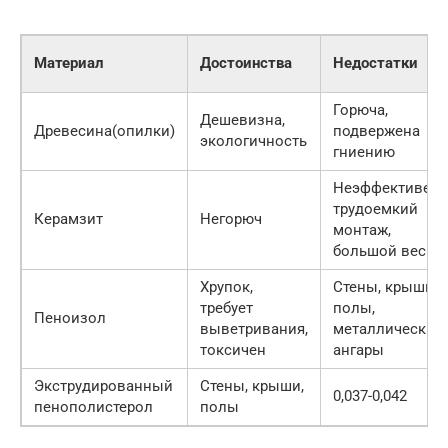
Материал
Достоинства
Недостатки
Горюча,
Дешевизна,
Древесина(опилки)
подвержена
экологичность
гниению
Неэффективен,
трудоемкий
Керамзит
Негорюч
монтаж,
большой вес
Хрупок,
Стены, крыши,
требует
полы,
Пеноизол
выветривания,
металлические
токсичен
ангары
Экструдированный
Стены, крыши,
0,037-0,042
пенополистерол
полы