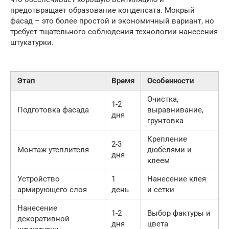
предотвращает образование конденсата. Мокрый
фасад – это более простой и экономичный вариант, но
требует тщательного соблюдения технологии нанесения
штукатурки.
Этап
Время
Особенности
Очистка,
1-2
Подготовка фасада
выравнивание,
дня
грунтовка
Крепление
2-3
Монтаж утеплителя
дюбелями и
дня
клеем
Устройство
1
Нанесение клея
армирующего слоя
день
и сетки
Нанесение
1-2
Выбор фактуры и
декоративной
дня
цвета