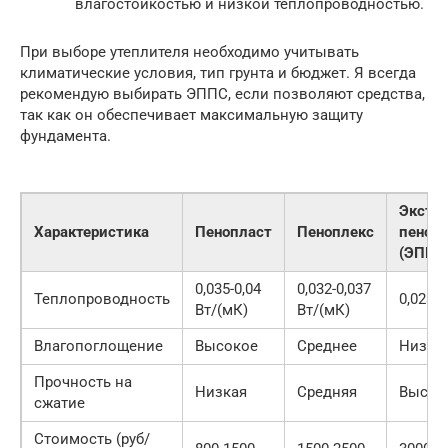
влагостойкостью и низкой теплопроводностью.
При выборе утеплителя необходимо учитывать
климатические условия, тип грунта и бюджет. Я всегда
рекомендую выбирать ЭППС, если позволяют средства,
так как он обеспечивает максимальную защиту
фундамента.
Экстр
Характеристика
Пенопласт
Пеноплекс
пеноп
(ЭППС
0,035-0,04
0,032-0,037
Теплопроводность
0,028-0
Вт/(мК)
Вт/(мК)
Влагопоглощение
Высокое
Среднее
Низко
Прочность на
Низкая
Средняя
Высок
сжатие
Стоимость (руб/