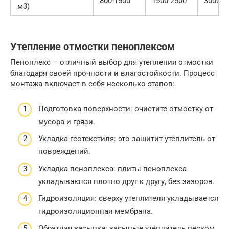
800-1500
1500-2500
3000-5
м3)
Утепление отмостки пеноплексом
Пеноплекс – отличный выбор для утепления отмостки
благодаря своей прочности и влагостойкости. Процесс
монтажа включает в себя несколько этапов:
Подготовка поверхности: очистите отмостку от
мусора и грязи.
Укладка геотекстиля: это защитит утеплитель от
повреждений.
Укладка пеноплекса: плиты пеноплекса
укладываются плотно друг к другу, без зазоров.
Гидроизоляция: сверху утеплителя укладывается
гидроизоляционная мембрана.
Обратная засыпка: засыпьте утеплитель песком