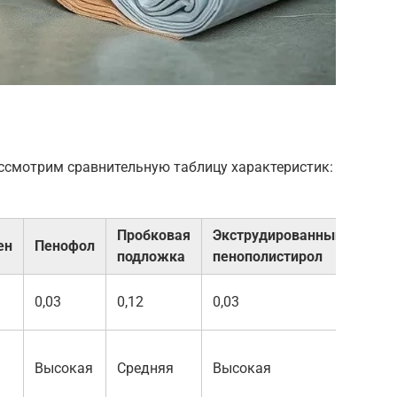
ссмотрим сравнительную таблицу характеристик:
Пробковая
Экструдированный
Мин
ен
Пенофол
подложка
пенополистирол
вата
0,03
0,12
0,03
0,04
Низ
Высокая
Средняя
Высокая
(тре
защ