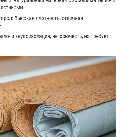
ный, натуральный материал с хорошими тепло- и
ристиками.
ирол: Высокая плотность, отличная
ь.
ло- и звукоизоляция, негорючесть, но требует