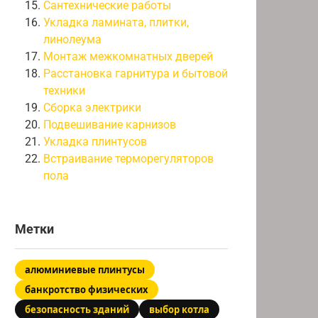
Сантехнические работы
Укладка ламината, плитки,
линолеума
Монтаж межкомнатных дверей
Расстановка гарнитура и бытовой
техники
Сборка электрики
Подвешивание карнизов
Укладка плинтусов
Встраивание терморегуляторов
пола
Метки
алюминиевые плинтусы
банкротство физических
безопасность зданий
выбор котла