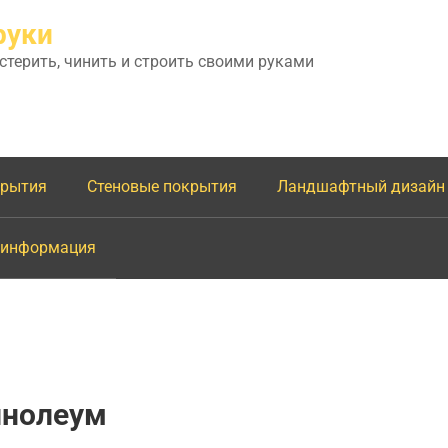
руки
астерить, чинить и строить своими руками
крытия
Стеновые покрытия
Ландшафтный дизайн
 информация
инолеум