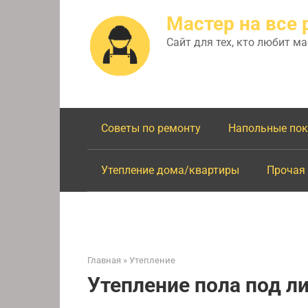
Перейти
Мастер на все 
к
контенту
Сайт для тех, кто любит м
Советы по ремонту
Напольные по
Утепление дома/квартиры
Прочая
Главная
»
Утепление
Утепление пола под л