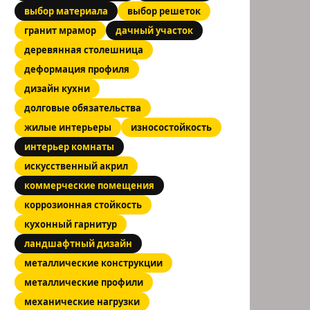
выбор материала
выбор решеток
гранит мрамор
дачный участок
деревянная столешница
деформация профиля
дизайн кухни
долговые обязательства
жилые интерьеры
износостойкость
интерьер комнаты
искусственный акрил
еральная
коммерческие помещения
коррозионная стойкость
кухонный гарнитур
ландшафтный дизайн
металлические конструкции
кая
металлические профили
бует
механические нагрузки
иты)