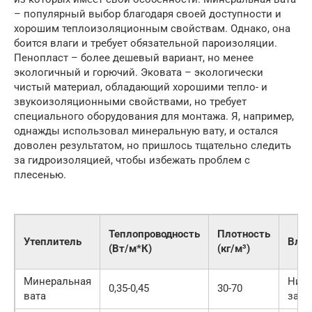
– популярный выбор благодаря своей доступности и
хорошим теплоизоляционным свойствам. Однако, она
боится влаги и требует обязательной пароизоляции.
Пенопласт – более дешевый вариант, но менее
экологичный и горючий. Эковата – экологически
чистый материал, обладающий хорошими тепло- и
звукоизоляционными свойствами, но требует
специального оборудования для монтажа. Я, например,
однажды использовал минеральную вату, и остался
доволен результатом, но пришлось тщательно следить
за гидроизоляцией, чтобы избежать проблем с
плесенью.
Теплопроводность
Плотность
Утеплитель
Влаг
(Вт/м*К)
(кг/м³)
Минеральная
Низк
0,35-0,45
30-70
вата
защи