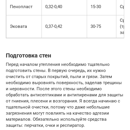
Пенопласт
0,32-0,40
15-30
Сред
Сред
Эковата
0,37-0,42
30-75
(тре
защи
Подготовка стен
Перед началом утепления необходимо тщательно
подготовить стены. В первую очередь, их нужно
очистить от старых покрытий, пыли и грязи. Затем
необходимо выровнять поверхность, заделав трещины
и неровности. После этого стены необходимо
обработать антисептиками и антипиренами для защиты
от гниения, плесени и возгорания. Я всегда начинаю с
тщательной очистки, потому что даже небольшие
загрязнения могут повлиять на качество адгезии
материалов. Обязательно используйте средства
защиты: перчатки, очки и респиратор.