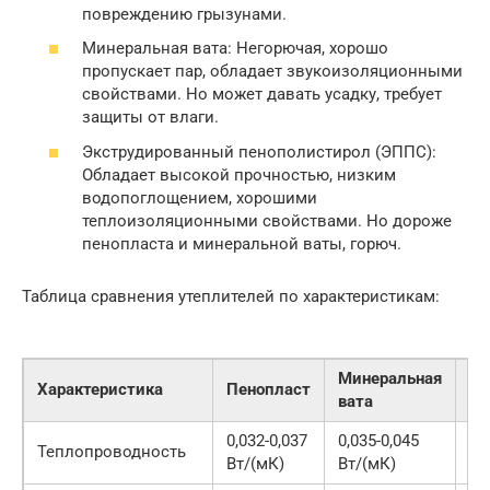
повреждению грызунами.
Минеральная вата: Негорючая, хорошо
пропускает пар, обладает звукоизоляционными
свойствами. Но может давать усадку, требует
защиты от влаги.
Экструдированный пенополистирол (ЭППС):
Обладает высокой прочностью, низким
водопоглощением, хорошими
теплоизоляционными свойствами. Но дороже
пенопласта и минеральной ваты, горюч.
Таблица сравнения утеплителей по характеристикам:
Минеральная
Эк
Характеристика
Пенопласт
вата
пе
0,032-0,037
0,035-0,045
Теплопроводность
0,
Вт/(мК)
Вт/(мК)