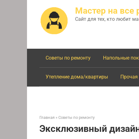
Перейти
Мастер на все 
к
контенту
Сайт для тех, кто любит м
Советы по ремонту
Напольные по
Утепление дома/квартиры
Прочая
Главная
»
Советы по ремонту
Эксклюзивный дизайн