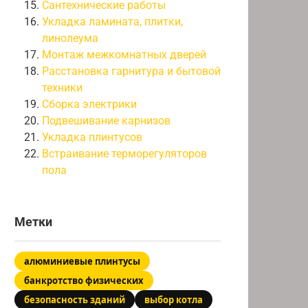
Сантехнические работы
Укладка ламината, плитки,
линолеума
Монтаж межкомнатных дверей
Расстановка гарнитура и бытовой
техники
Сборка электрики
Подвешивание карнизов
Укладка плинтусов
Встраивание терморегуляторов
пола
Метки
алюминиевые плинтусы
банкротство физических
безопасность зданий
выбор котла