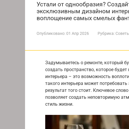
Устали от однообразия? Создай
эксклюзивным дизайном интерь
воплощение самых смелых фант
Опубликовано:
01 Апр 2026
Рубрика:
Советы
Задумываетесь о ремонте, который б
создать пространство, которое буде
интерьера – это возможность воплот
такого интерьера может потребовать
результат того стоит. Ключевое слов
позволяет создать неповторимую ат
стиль жизни.