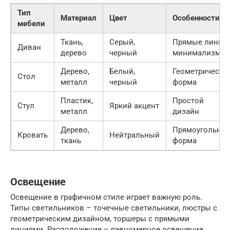
Тип
Материал
Цвет
Особенности
мебели
Ткань,
Серый,
Прямые линии,
Диван
дерево
черный
минимализм
Дерево,
Белый,
Геометрическа
Стол
металл
черный
форма
Пластик,
Простой
Стул
Яркий акцент
металл
дизайн
Дерево,
Прямоугольная
Кровать
Нейтральный
ткань
форма
Освещение
Освещение в графичном стиле играет важную роль.
Типы светильников – точечные светильники, люстры с
геометрическим дизайном, торшеры с прямыми
линиями. Расположение – равномерное освещение